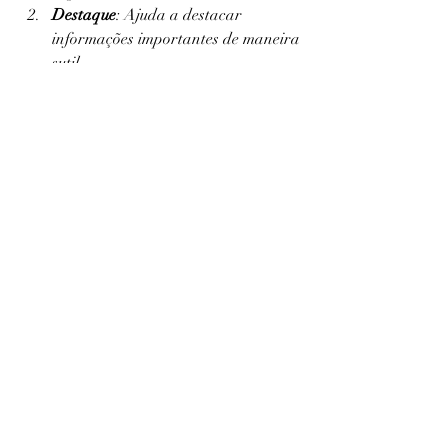
Destaque
: Ajuda a destacar 
informações importantes de maneira 
sutil.
Facilidade de Uso
: Não requer 
conhecimento técnico; basta copiar e 
colar.
Gratuito e Seguro
: Os caracteres 
invisíveis podem ser usados sem 
custos e sem comprometer a 
segurança da conta.
Conclusão
O uso de 
espaços invisíveis no 
Instagram
 é uma forma criativa e 
prática de melhorar a estética do seu 
perfil e postagens. Seja para organizar 
sua biografia, estilizar legendas ou criar 
comentários únicos, essa técnica é simples 
e eficaz.