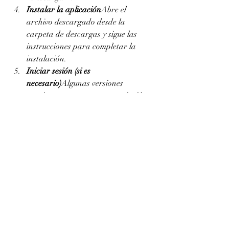
Instalar la aplicación
Abre el 
archivo descargado desde la 
carpeta de descargas y sigue las 
instrucciones para completar la 
instalación.
Iniciar sesión (si es 
necesario)
Algunas versiones 
requieren una cuenta o suscripción 
mensual (económica en comparación 
con plataformas tradicionales), 
mientras que otras son gratuitas.
Ventajas clave para los 
usuarios
Acceso a una gran variedad de 
canales y contenido sin necesidad de 
cable.
Funciona en múltiples dispositivos 