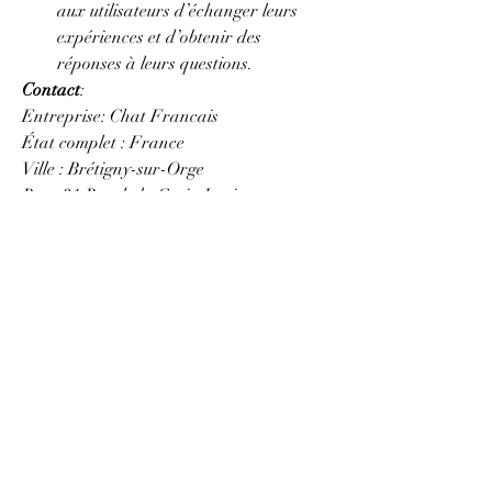
aux utilisateurs d’échanger leurs 
expériences et d’obtenir des 
réponses à leurs questions.
Contact
:
Entreprise: Chat Francais
État complet : France
Ville : Brétigny-sur-Orge
Rue : 31 Rue de la Croix Louis
Code postal : 91220
Site Internet : 
https://chatfrancais.org/
Adresse : 31 Rue de la Croix Louis, 91220 
Brétigny-sur-Orge, France
Mail : 
chatfrancais.org@gmail.com
Téléphone : +33 757050241
#ChatGPTFr , #ChatGPTGratuit , 
#ChatGPT , #ChatFrancais , #Chatbot , 
#AI
0
0
18